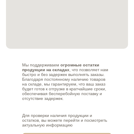
Мы поддерживаем
огромные остатки
продукции на складах
, что позволяет нам
быстро и без задержек выполнять заказы.
Благодаря постоянному наличию товаров
на складе, мы гарантируем, что ваш заказ
будет готов к отгрузке в кратчайшие сроки,
обеспечивая бесперебойную поставку и
Главная
Продукция
Каталог
Камень
отсутствие задержек.
Услуги
Кирпич
О компании
Наш старый сайт
Покупателю
Политика
Партнерство
конфиденциальности
Контакты
Для проверки наличия продукции и
Разработка сайта
остатков, вы можете перейти и посмотреть
актуальную информацию