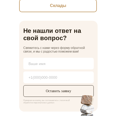
Склады
Заказать звонок
8 (861) 944 99 44
premiumkamen@yandex.ru
8 (918) 095 22 88
г. Краснодар, ул.
Не нашли ответ на
Дзержинского, 152
Мы в Instagram!
свой вопрос?
Свяжитесь с нами через форму обратной
связи, и мы с радостью поможем вам!
Оставить заявку
Нажимая на кнопку, вы соглашаетесь с политикой
обработки персональных данных