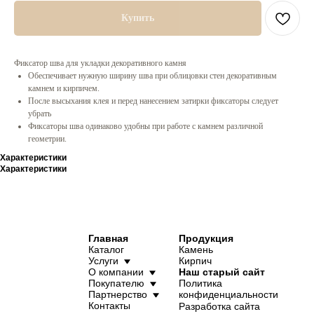
Услуги
Кирпич
О компании
Наш старый сайт
Купить
Покупателю
Политика
Партнерство
конфиденциальности
Контакты
Разработка сайта
Фиксатор шва для укладки декоративного камня
Обеспечивает нужную ширину шва при облицовки стен декоративным
камнем и кирпичем.
После высыхания клея и перед нанесением затирки фиксаторы следует
Заказать звонок
убрать
Фиксаторы шва одинаково удобны при работе с камнем различной
геометрии.
8 (861) 944 99 44
premiumkamen@yandex.ru
8 (918) 095 22 88
г. Краснодар, ул.
Характеристики
Дзержинского, 152
Характеристики
Мы в Instagram!