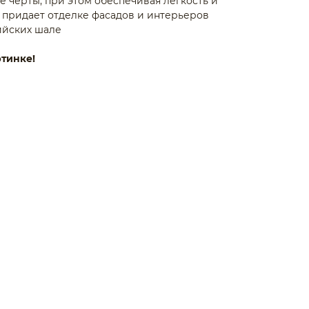
 черты, при этом обеспечивая легкость и
» придает отделке фасадов и интерьеров
ийских шале
ртинке!