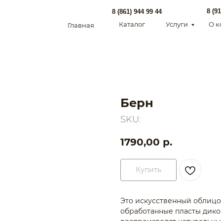
8 (918) 095 22 88
8 (861) 944 99 44
Каталог
Услуги
О компании
Главная
Берн
SKU:
1790,00
р.
Купить
Это искусственный облиц
обработанные пласты диког