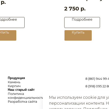
р.
2 750
р.
одробнее
Подробнее
одукция
8 (861) 944 99 44
мень
рпич
8 (918) 095 22 88
упить
Купить
ш старый сайт
premiumkamen@yandex.ru
литика
нфиденциальности
г. Краснодар, ул.
зработка сайта
Дзержинского, 152
Мы в Instagram!
Мы используем cookie для у
персонализации контента. Н