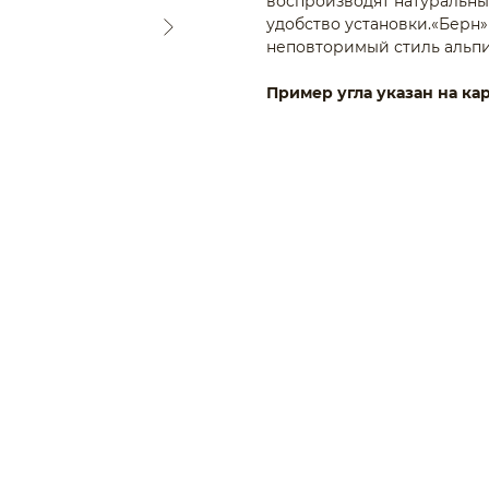
воспроизводят натуральные
удобство установки.«Берн
неповторимый стиль альп
Пример угла указан на ка