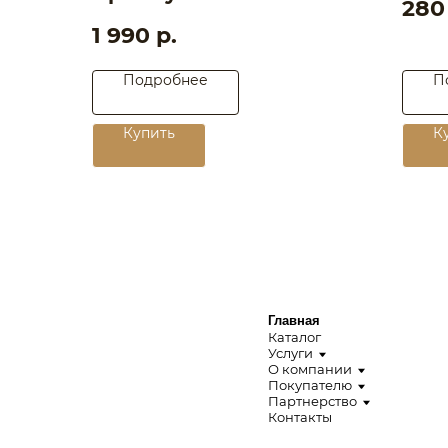
280
1 990
р.
Подробнее
П
Главная
Пр
Каталог
Ка
Услуги
Ки
Купить
К
О компании
На
Покупателю
По
Партнерство
ко
Контакты
Ра