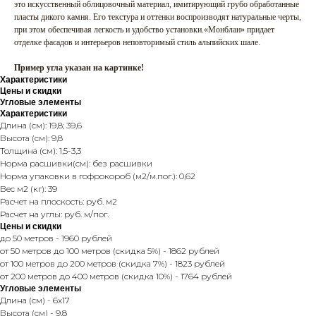
это искусственный облицовочный материал, имитирующий грубо обработанные
пласты дикого камня. Его текстура и оттенки воспроизводят натуральные черты,
при этом обеспечивая легкость и удобство установки.«Монблан» придает
отделке фасадов и интерьеров неповторимый стиль альпийских шале.
Пример угла указан на картинке!
Характеристики
Цены и скидки
Угловые элементы
Характеристики
Длина (см): 19,8; 39,6
Высота (см): 9,8
Толщина (см): 1,5-3,3
Норма расшивки(см): без расшивки
Норма упаковки в гофрокороб (м2/м.пог.): 0,62
Вес м2 (кг): 39
Расчет на плоскость: руб. м2
Расчет на углы: руб. м/пог.
Цены и скидки
до 50 метров - 1960 рублей
от 50 метров до 100 метров (скидка 5%) - 1862 рублей
от 100 метров до 200 метров (скидка 7%) - 1823 рублей
от 200 метров до 400 метров (скидка 10%) - 1764 рублей
Угловые элементы
Длина (см) - 6x17
Высота (см) - 9,8