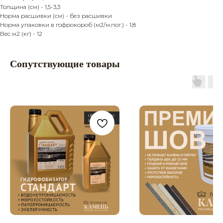
Толщина (см) - 1,5-3,3
Норма расшивки (см) - без расшивки
Норма упаковки в гофрокороб (м2/м.пог.) - 1,8
Вес м2 (кг) - 12
Сопутствующие товары
Главная
Продукция
Каталог
Камень
Услуги
Кирпич
О компании
Наш старый сайт
Покупателю
Политика
Партнерство
конфиденциальности
Контакты
Разработка сайта
Заказать звонок
8 (861) 944 99 44
premiumkamen@yandex.ru
8 (918) 095 22 88
г. Краснодар, ул.
Дзержинского, 152
Мы в Instagram!