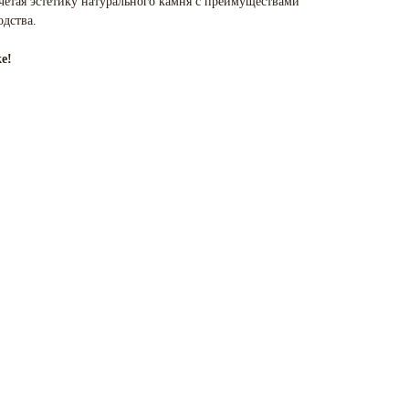
четая эстетику натурального камня с преимуществами
дства.
е!