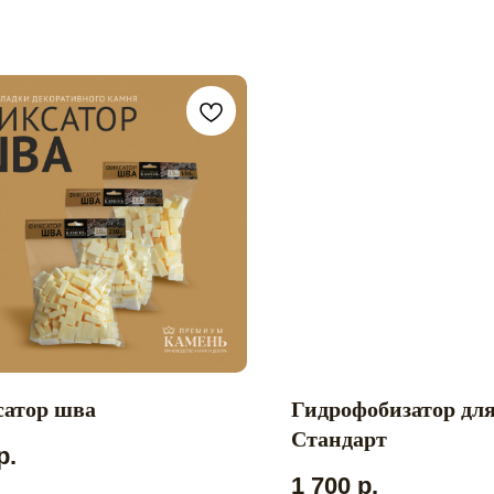
атор шва
Гидрофобизатор дл
Стандарт
р.
1 700
р.