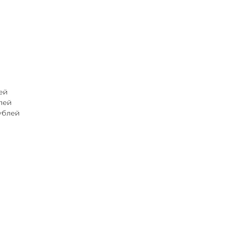
ей
блей
рублей