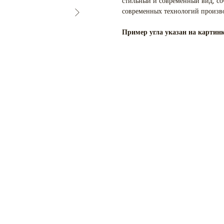
стильный и современный вид, со
современных технологий произво
Пример угла указан на картинк