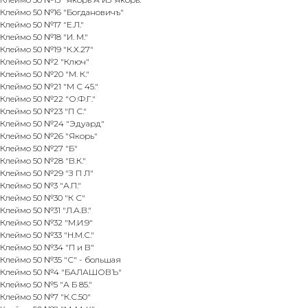
Клеймо 50 №16 "Богдановичъ"
Клеймо 50 №17 "Е.Л."
Клеймо 50 №18 "И. М."
Клеймо 50 №19 "К.Х.27"
Клеймо 50 №2 "Ключ"
Клеймо 50 №20 "М. К."
Клеймо 50 №21 "М С 45."
Клеймо 50 №22 "О.Ф.Г."
Клеймо 50 №23 "П С."
Клеймо 50 №24 "Эдуард"
Клеймо 50 №26 "Якорь"
Клеймо 50 №27 "Б"
Клеймо 50 №28 "В.К."
Клеймо 50 №29 "З П Л"
Клеймо 50 №3 "А.П."
Клеймо 50 №30 "К С"
Клеймо 50 №31 "Л.А.В."
Клеймо 50 №32 "М.И.9"
Клеймо 50 №33 "Н.М.С."
Клеймо 50 №34 "П и В"
Клеймо 50 №35 "С" - большая
Клеймо 50 №4 "БАЛАШОВЪ"
Клеймо 50 №5 "А Б 85."
Клеймо 50 №7 "К.С.50"