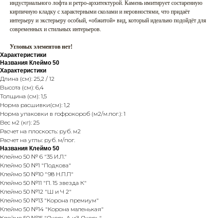
индустриального лофта и ретро-архитектурой. Камень имитирует состаренную
кирпичную кладку с характерными сколами и неровностями, что придаёт
интерьеру и экстерьеру особый, «обжитой» вид, который идеально подойдёт для
современных и стильных интерьеров.
Угловых элементов нет!
Характеристики
Названия Клеймо 50
Характеристики
Длина (см): 25,2 / 12
Высота (см): 6,4
Толщина (см): 1,5
Норма расшивки(см): 1,2
Норма упаковки в гофрокороб (м2/м.пог.): 1
Вес м2 (кг): 25
Расчет на плоскость: руб. м2
Расчет на углы: руб. м/пог.
Названия Клеймо 50
Клеймо 50 № 6 "35 И.Л."
Клеймо 50 №1 "Подкова"
Клеймо 50 №10 "98 Н.П.П"
Клеймо 50 №11 "П. 15 звезда К"
Клеймо 50 №12 "Ш и Ч 2"
Клеймо 50 №13 "Корона премиум"
Клеймо 50 №14 "Корона маленькая"
Клеймо 50 №15 "Якорь А иЗ Якорь."