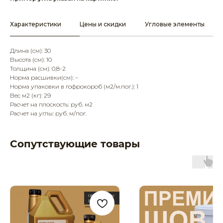
Характеристики
Цены и скидки
Угловые элементы
Длина (см): 30
Высота (см): 10
Толщина (см): 0,8-2
Норма расшивки(см): –
Норма упаковки в гофрокороб (м2/м.пог.): 1
Вес м2 (кг): 29
Расчет на плоскость: руб. м2
Расчет на углы: руб. м/пог.
Сопутствующие товары
Главная
Продукция
Каталог
Камень
Услуги
Кирпич
О компании
Наш старый сайт
Покупателю
Политика
Партнерство
конфиденциальности
Контакты
Разработка сайта