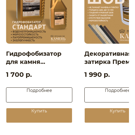
Заказать звонок
8 (861) 944 99 44
premiumkamen@yandex.ru
8 (918) 095 22 88
г. Краснодар, ул.
Дзержинского, 152
Мы в Instagram!
Гидрофобизатор
Декоративная
для камня
затирка Прем
Стандарт
шов
1 700
р.
1 990
р.
Подробнее
Подробнее
Купить
Купить