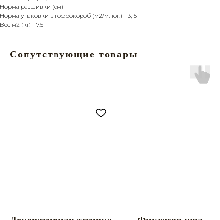
Норма расшивки (см) - 1
Норма упаковки в гофрокороб (м2/м.пог.) - 3,15
Вес м2 (кг) - 7,5
Сопутствующие товары
Главная
Продукция
Каталог
Камень
Услуги
Кирпич
О компании
Наш старый сайт
Покупателю
Политика
Партнерство
конфиденциальности
Контакты
Разработка сайта
Заказать звонок
8 (861) 944 99 44
premiumkamen@yandex.ru
8 (918) 095 22 88
г. Краснодар, ул.
Дзержинского, 152
Мы в Instagram!
Декоративная затирка
Фиксатор шва