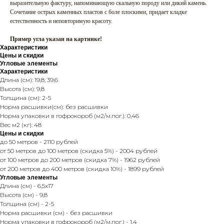
выразительную фактуру, напоминающую скальную породу или дикий камень.
Сочетание острых каменных пластов с боле плоскими, придает кладке
естественность и неповторимую красоту.
Пример угла указан на картинке!
Характеристики
Цены и скидки
Угловые элементы
Характеристики
Длина (см): 19,8; 39,6
Высота (см): 9,8
Толщина (см): 2-5
Норма расшивки(см): без расшивки
Норма упаковки в гофрокороб (м2/м.пог.): 0,46
Вес м2 (кг): 48
Цены и скидки
до 50 метров - 2110 рублей
от 50 метров до 100 метров (скидка 5%) - 2004 рублей
от 100 метров до 200 метров (скидка 7%) - 1962 рублей
от 200 метров до 400 метров (скидка 10%) - 1899 рублей
Угловые элементы
Длина (см) - 6,5x17
Высота (см) - 9,8
Толщина (см) - 2-5
Норма расшивки (см) - без расшивки
Норма упаковки в гофрокороб (м2/м.пог.) - 1,4