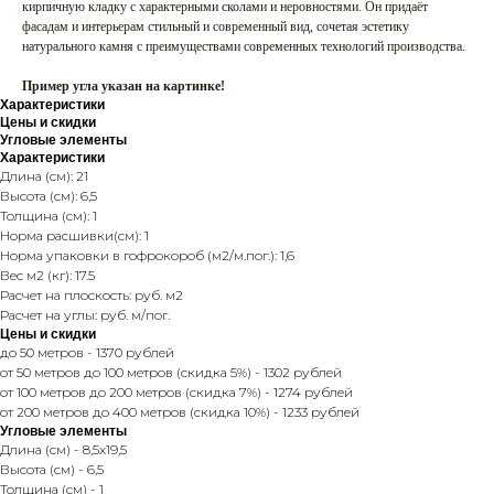
кирпичную кладку с характерными сколами и неровностями. Он придаёт
фасадам и интерьерам стильный и современный вид, сочетая эстетику
натурального камня с преимуществами современных технологий производства.
Пример угла указан на картинке!
Характеристики
Цены и скидки
Угловые элементы
Характеристики
Длина (см): 21
Высота (см): 6,5
Толщина (см): 1
Норма расшивки(см): 1
Норма упаковки в гофрокороб (м2/м.пог.): 1,6
Вес м2 (кг): 17.5
Расчет на плоскость: руб. м2
Расчет на углы: руб. м/пог.
Цены и скидки
до 50 метров - 1370 рублей
от 50 метров до 100 метров (скидка 5%) - 1302 рублей
от 100 метров до 200 метров (скидка 7%) - 1274 рублей
от 200 метров до 400 метров (скидка 10%) - 1233 рублей
Угловые элементы
Длина (см) - 8,5x19,5
Высота (см) - 6,5
Толщина (см) - 1