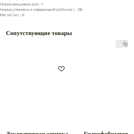
Норма расшивки (см) - 1
Норма упаковки в гофрокороб (м2/м.пог.) - 3,8
Вес м2 (кг) - 6
Сопутствующие товары
Главная
Продукция
Каталог
Камень
Услуги
Кирпич
О компании
Наш старый сайт
Покупателю
Политика
Партнерство
конфиденциальности
Контакты
Разработка сайта
Заказать звонок
8 (861) 944 99 44
premiumkamen@yandex.ru
8 (918) 095 22 88
г. Краснодар, ул.
Дзержинского, 152
Мы в Instagram!
Декоративная затирка
Гидрофобизатор д