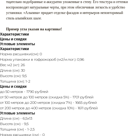
тщательно подобранные и аккуратно уложенные в стену. Его текстура и оттенки
воспроизводят натуральные черты, при этом обеспечивая легкость и удобство
установки. «Альпина» придает отделке фасадов и интерьеров неповторимый
стиль альпийских шале.
Пример угла указан на картинке!
Характеристики
Цены и скидки
Угловые элементы
Характеристики
Норма расшивки(см): 0
Норма упаковки в гофрокороб (м2/м.пог.): 0,96
Вес м2 (кг): 26
Длина (см): 30
Высота (см): 9,5
Толщина (см): 1-2
Цены и скидки
до 50 метров - 1790 рублей
от 50 метров до 100 метров (скидка 5%) - 1701 рублей
от 100 метров до 200 метров (скидка 7%) - 1665 рублей
от 200 метров до 400 метров (скидка 10%) - 1611 рублей
Угловые элементы
Длина (см) - 6,5x13
Высота (см) - 9,5
Толщина (см) - 1-2,5
Норма расшивки (см) - 0