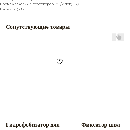
Норма упаковки в гофрокороб (м2/м.пог.) - 2,6
Вес м2 (кг) - 8
Сопутствующие товары
Главная
Продукция
Каталог
Камень
Услуги
Кирпич
О компании
Наш старый сайт
Покупателю
Политика
Партнерство
конфиденциальности
Контакты
Разработка сайта
Заказать звонок
8 (861) 944 99 44
premiumkamen@yandex.ru
8 (918) 095 22 88
г. Краснодар, ул.
Дзержинского, 152
Мы в Instagram!
Гидрофобизатор для
Фиксатор шва