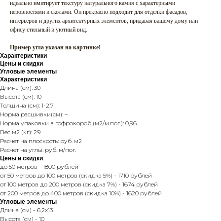
идеально имитирует текстуру натурального камня с характерными
неровностями и сколами. Он прекрасно подходит для отделки фасадов,
интерьеров и других архитектурных элементов, придавая вашему дому или
офису стильный и уютный вид.
Пример угла указан на картинке!
Характеристики
Цены и скидки
Угловые элементы
Характеристики
Длина (см): 30
Высота (см): 10
Толщина (см): 1-2,7
Норма расшивки(см): –
Норма упаковки в гофрокороб (м2/м.пог.): 0,96
Вес м2 (кг): 29
Расчет на плоскость: руб. м2
Расчет на углы: руб. м/пог.
Цены и скидки
до 50 метров - 1800 рублей
от 50 метров до 100 метров (скидка 5%) - 1710 рублей
от 100 метров до 200 метров (скидка 7%) - 1674 рублей
от 200 метров до 400 метров (скидка 10%) - 1620 рублей
Угловые элементы
Длина (см) - 6,2x13
Высота (см) - 10