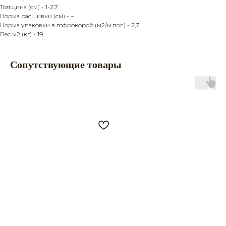
Толщина (см) - 1-2,7
Норма расшивки (см) - –
Норма упаковки в гофрокороб (м2/м.пог.) - 2,7
Вес м2 (кг) - 19
Сопутствующие товары
Главная
Продукция
Каталог
Камень
Услуги
Кирпич
О компании
Наш старый сайт
Покупателю
Политика
Партнерство
конфиденциальности
Контакты
Разработка сайта
Заказать звонок
8 (861) 944 99 44
premiumkamen@yandex.ru
8 (918) 095 22 88
г. Краснодар, ул.
Дзержинского, 152
Мы в Instagram!