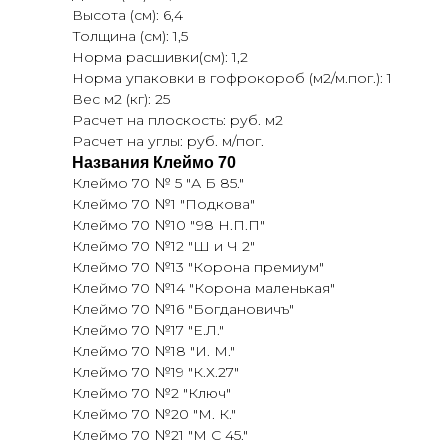
Высота (см): 6,4
Толщина (см): 1,5
Норма расшивки(см): 1,2
Норма упаковки в гофрокороб (м2/м.пог.): 1
Вес м2 (кг): 25
Расчет на плоскость: руб. м2
Расчет на углы: руб. м/пог.
Названия Клеймо 70
Клеймо 70 № 5 "А Б 85."
Клеймо 70 №1 "Подкова"
Клеймо 70 №10 "98 Н.П.П"
Клеймо 70 №12 "Ш и Ч 2"
Клеймо 70 №13 "Корона премиум"
Клеймо 70 №14 "Корона маленькая"
Клеймо 70 №16 "Богдановичъ"
Клеймо 70 №17 "Е.Л."
Клеймо 70 №18 "И. М."
Клеймо 70 №19 "К.Х.27"
Клеймо 70 №2 "Ключ"
Клеймо 70 №20 "М. К."
Клеймо 70 №21 "М С 45."