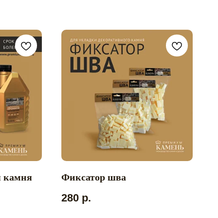
я камня
Фиксатор шва
280
р.
Заказать звонок