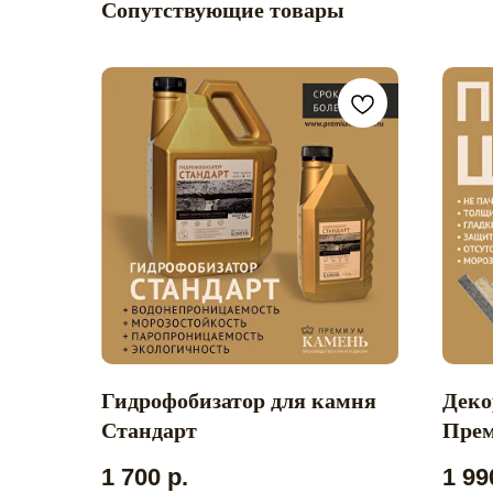
Сопутствующие товары
Гидрофобизатор для камня
Деко
Стандарт
Пре
Главная
Пр
Каталог
Ка
1 700
р.
1 99
Услуги
Ки
О компании
На